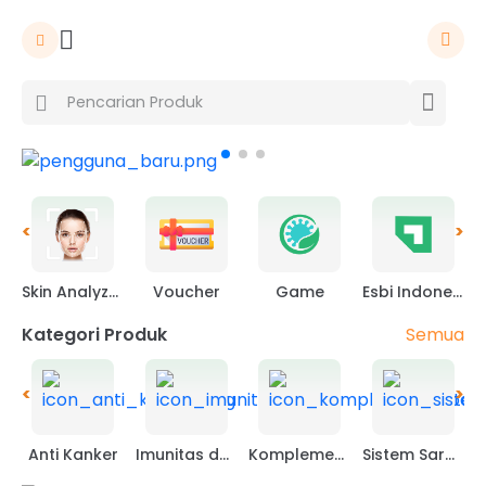
<
>
Skin Analyzer
Voucher
Game
Esbi Indonesia
Semua
Kategori Produk
<
>
Anti Kanker
Imunitas dan lainnya
Komplemen Obat
Sistem Saraf dan Pembuluh Darah