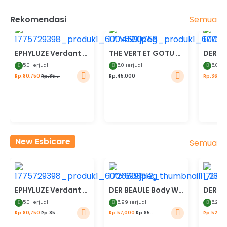
Semua
Rekomendasi
5%
20%
EPHYLUZE Verdant Bloom Perfume
THÉ VERT ET GOTU KOLA Teh Hijau dengan Pegagan
5,
0 Terjual
5,
0 Terjual
5,
0 Te
Rp.80,750
Rp.85...
Rp.45,000
Rp.36,00
New Esbicare
Semua
5%
40%
30%
EPHYLUZE Verdant Bloom Perfume
DER BEAULE Body Wash Body Serum Apple Stem Cell
5,
0 Terjual
5,
99 Terjual
5,
249 
Rp.80,750
Rp.85...
Rp.57,000
Rp.95...
Rp.52,50