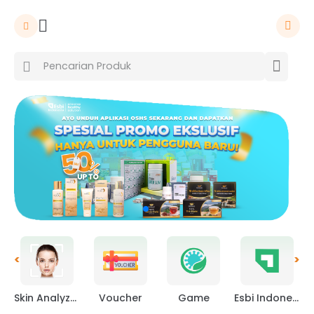
<
>
Skin Analyzer
Voucher
Game
Esbi Indonesia