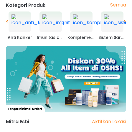
Semua
Kategori Produk
<
>
Anti Kanker
Imunitas dan lainnya
Komplemen Obat
Sistem Saraf dan Pembuluh Darah
Aktifkan Lokasi
Mitra Esbi
<
>