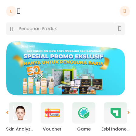
<
>
Skin Analyzer
Voucher
Game
Esbi Indonesia