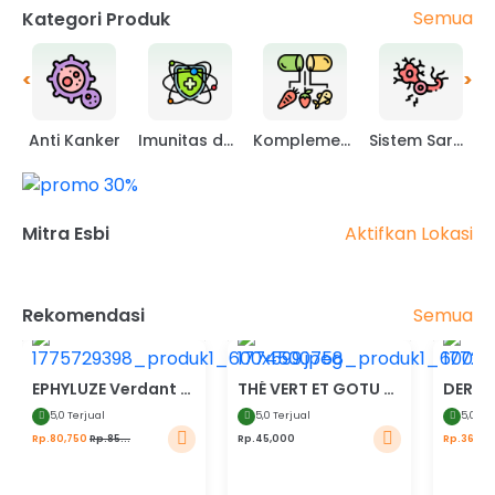
Semua
Kategori Produk
<
>
Anti Kanker
Imunitas dan lainnya
Komplemen Obat
Sistem Saraf dan Pembuluh Darah
Aktifkan Lokasi
Mitra Esbi
<
>
Semua
Rekomendasi
5%
20%
EPHYLUZE Verdant Bloom Perfume
THÉ VERT ET GOTU KOLA Teh Hijau dengan Pegagan
5,
0 Terjual
5,
0 Terjual
5,
0 Te
Rp.80,750
Rp.85...
Rp.45,000
Rp.36,00