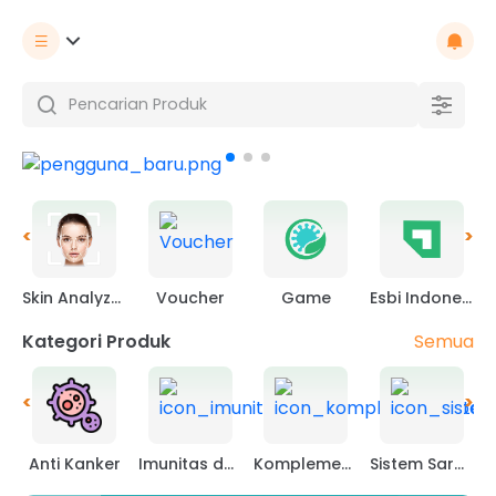
<
>
Skin Analyzer
Voucher
Game
Esbi Indonesia
Semua
Kategori Produk
<
>
Anti Kanker
Imunitas dan lainnya
Komplemen Obat
Sistem Saraf dan Pembuluh Darah