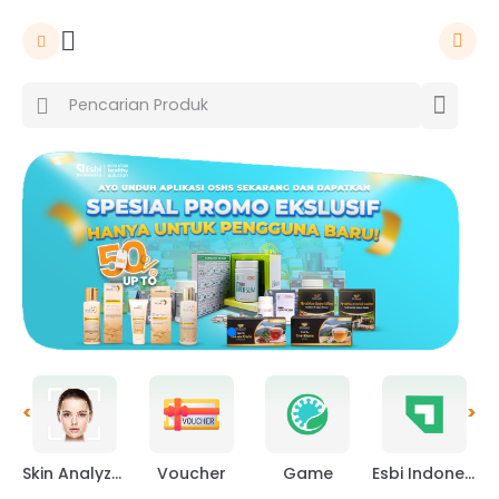
<
>
Skin Analyzer
Voucher
Game
Esbi Indonesia