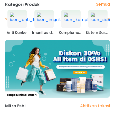
Semua
Kategori Produk
<
>
Anti Kanker
Imunitas dan lainnya
Komplemen Obat
Sistem Saraf dan Pembuluh Darah
Aktifkan Lokasi
Mitra Esbi
<
>