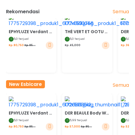
Semua
Rekomendasi
5%
20%
EPHYLUZE Verdant Bloom Perfume
THÉ VERT ET GOTU KOLA Teh Hijau dengan Pegagan
5,
0 Terjual
5,
0 Terjual
5,
0 Te
Rp.80,750
Rp.85...
Rp.45,000
Rp.36,00
New Esbicare
Semua
5%
40%
30%
EPHYLUZE Verdant Bloom Perfume
DER BEAULE Body Wash Body Serum Apple Stem Cell
5,
0 Terjual
5,
99 Terjual
5,
249 
Rp.80,750
Rp.85...
Rp.57,000
Rp.95...
Rp.52,50